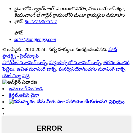
చైనాలోని గ్వాంగ్‌డాంగ్, హుయిజౌ నగరం, హుయియాంగ్ జిల్లా,
కియుచాంగ్ టీ గార్డెన్ గ్రామంలోని షుంజు గ్రామస్థుల సమూహం
ఫోన్:
86-18718676157
ఫోన్:
sales@xingfengsj.com
© కాపీరైట్ - 2010-2024 : సర్వ హక్కులు సంరక్షించబడినవి.
హాట్
ప్రొడక్ట్స్
-
సైట్‌మ్యాప్
హోల్‌సేల్ మూవింగ్ బాక్స్
,
హ్యాండిల్స్‌తో మూవింగ్ బాక్స్
,
తరలించడానికి
పెట్టెలు
,
ఉచిత మూవింగ్ బాక్స్
,
పునర్వినియోగించగల మూవింగ్ బాక్స్
,
కదిలే నిల్వ పెట్టె
,
ఇమెయిల్ పంపండి
క్రిస్టల్.ఆఫీస్.చైనా
విలియం
x