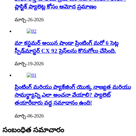
ప్లాస్టిక్ ప్యాలెట్ల కోసం ఆమోద ప్రమాణం
మార్చి-26-2026
మా కస్టమర్ అయిన షాండా ప్రింటింగ్ మరో 6 సెట్ల
స్పీడ్‌మాస్టర్ CX 92 ప్రెస్‌లను కొనుగోలు చేసింది.
మార్చి-19-2026
ప్రింటింగ్ మరియు ప్యాకేజింగ్ యొక్క నాణ్యత మరియు
సామర్థ్యాన్ని ఎలా అంచనా వేయాలి? ప్యాలెట్
తయారీదారు వద్ద సమాధానం ఉంది!
మార్చి-06-2026
సంబంధిత సమాచారం