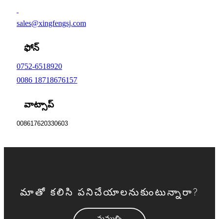
sales@xingfengsj.com
ఫోన్
0752-6518920
0086 18718676157
వాట్సాప్
008617620330603
మాతో కలిసి పనిచేయాలనుకుంటున్నారా?
మమ్మల్ని