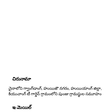
చిరునామా
చైనాలోని గ్వాంగ్‌డాంగ్, హుయిజౌ నగరం, హుయియాంగ్ జిల్లా,
కియుచాంగ్ టీ గార్డెన్ గ్రామంలోని షుంజు గ్రామస్థుల సమూహం
ఇ-మెయిల్