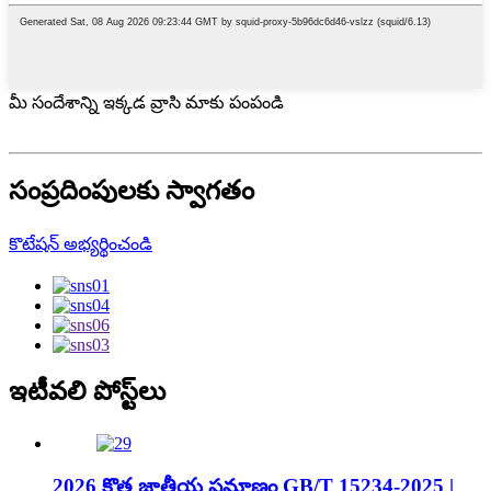
మీ సందేశాన్ని ఇక్కడ వ్రాసి మాకు పంపండి
సంప్రదింపులకు స్వాగతం
కొటేషన్ అభ్యర్థించండి
ఇటీవలి పోస్ట్‌లు
2026 కొత్త జాతీయ ప్రమాణం GB/T 15234-2025 |