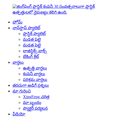
హోమ్
నాన్‌స్టాప్ ప్యాలెట్
ప్లాస్టిక్ ప్యాలెట్
మడత పెట్టె
మడత పెట్టె
లాజిస్టిక్స్ బాక్స్
బేకింగ్ క్రేట్
వార్తలు
ఉత్పత్తి వార్తలు
కంపెనీ వార్తలు
పరిశ్రమ వార్తలు
తరచుగా అడిగే ప్రశ్నలు
మా గురించి
XingFeng చరిత్ర
మా బృందం
ఫ్యాక్టరీ పర్యటన
వీడియో