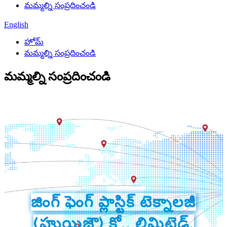
మమ్మల్ని సంప్రదించండి
English
హోమ్
మమ్మల్ని సంప్రదించండి
మమ్మల్ని సంప్రదించండి
జింగ్ ఫెంగ్ ప్లాస్టిక్ టెక్నాలజీ
(హుయిజౌ) కో., లిమిటెడ్.